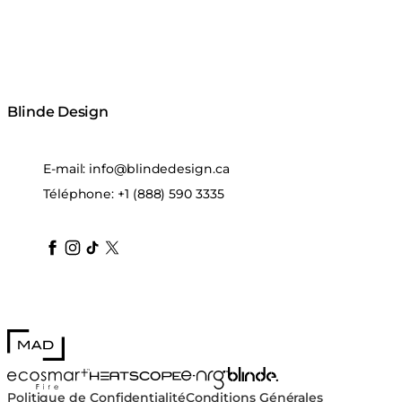
Blinde Design
E-mail:
info@blindedesign.ca
Téléphone:
+1 (888) 590 3335
blindedesign
blindedesign
blindedesign
blinde-design
blindedesign
MAD Design
Blinde Design
EcoSmart Fire
e-NRG Bioethanol
HEATSCOPE® Heaters
Politique de Confidentialité
Conditions Générales