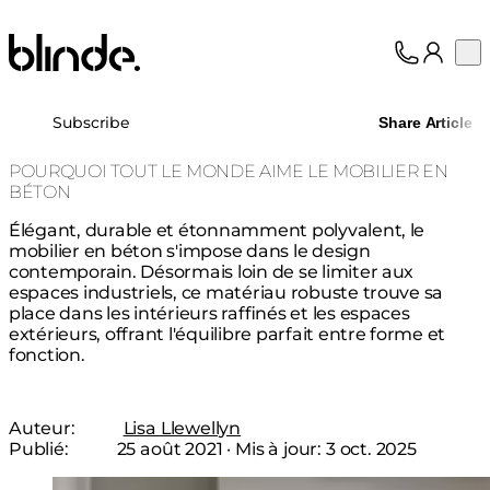
Blinde Design
Op
Collection
À propos
Subscribe
Share Article
Assistance
Professionnels
POURQUOI TOUT LE MONDE AIME LE MOBILIER EN
BÉTON
Élégant, durable et étonnamment polyvalent, le
mobilier en béton s'impose dans le design
contemporain. Désormais loin de se limiter aux
espaces industriels, ce matériau robuste trouve sa
place dans les intérieurs raffinés et les espaces
extérieurs, offrant l'équilibre parfait entre forme et
fonction.
Auteur:
Lisa Llewellyn
Publié:
25 août 2021
· Mis à jour:
3 oct. 2025
Loading image...