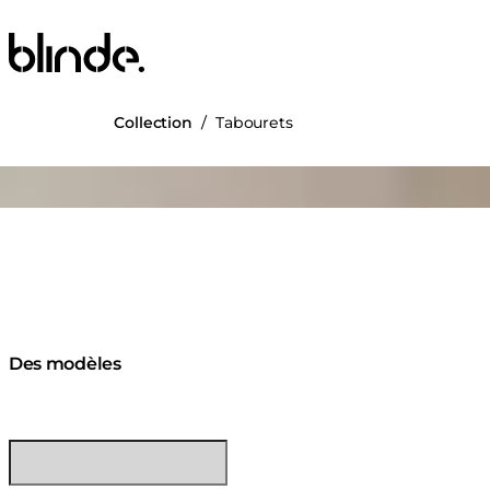
Blinde Design
Collection
/
Tabourets
ng image...
Des modèles