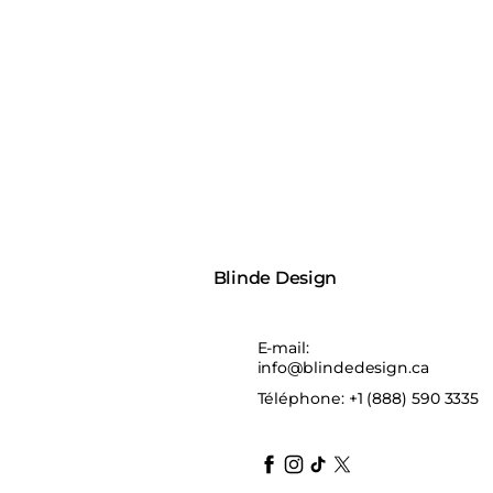
Blinde Design
E-mail:
info@blindedesign.ca
Téléphone:
+1 (888) 590 3335
blindedesign
blindedesign
blindedesign
blinde-design
blindedesign