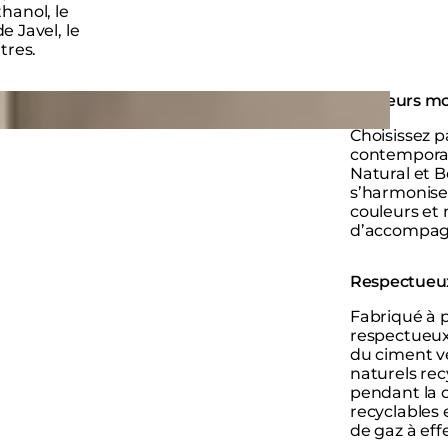
hanol, le
de Javel, le
tres.
Couleurs m
Choisissez p
contemporai
Natural et B
s’harmoniser
couleurs et
d’accompa
Respectueux
Fabriqué à 
respectueux
du ciment v
naturels rec
pendant la c
recyclables
de gaz à eff