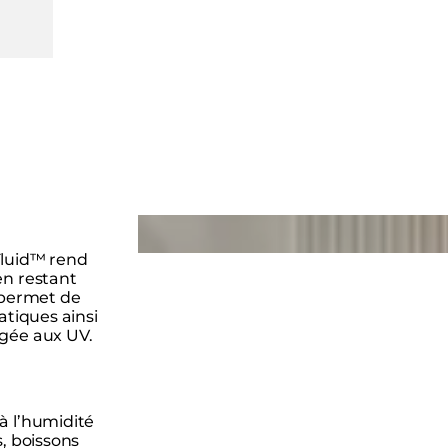
Loading image...
Fluid™ rend
en restant
i permet de
atiques ainsi
ngée aux UV.
à l’humidité
s, boissons