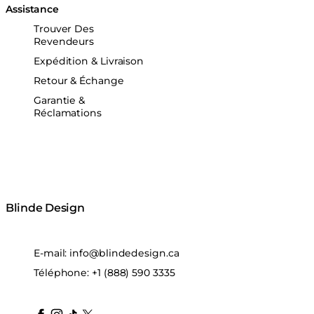
Assistance
Trouver Des
Revendeurs
Expédition & Livraison
Retour & Échange
Garantie &
Réclamations
Blinde Design
E-mail:
info@blindedesign.ca
Téléphone:
+1 (888) 590 3335
blindedesign
blindedesign
blindedesign
blinde-design
blindedesign