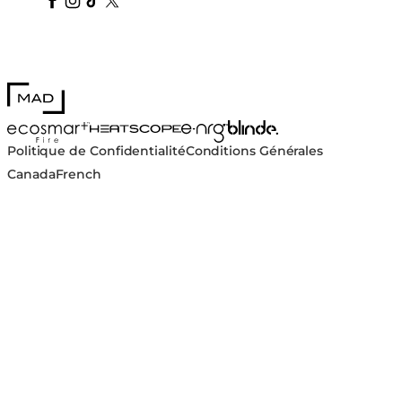
MAD Design
Blinde Design
EcoSmart Fire
e-NRG Bioethanol
HEATSCOPE® Heaters
Politique de Confidentialité
Conditions Générales
Canada
French